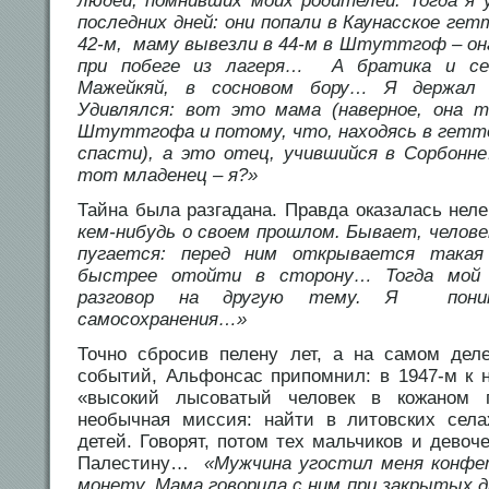
людей, помнивших моих родителей. Тогда я 
последних дней: они попали в Каунасское ге
42-м, маму вывезли в 44-м в Штуттгоф – он
при побеге из лагеря… А братика и се
Мажейкяй, в сосновом бору… Я держал 
Удивлялся: вот это мама (наверное, она 
Штуттгофа и потому, что, находясь в гетто
спасти), а это отец, учившийся в Сорбон
тот младенец – я?»
Тайна была разгадана. Правда оказалась неле
кем-нибудь о своем прошлом. Бывает, челове
пугается: перед ним открывается такая
быстрее отойти в сторону… Тогда мой 
разговор на другую тему. Я пони
самосохранения…»
Точно сбросив пелену лет, а на самом дел
событий, Альфонсас припомнил: в 1947-м к 
«высокий лысоватый человек в кожаном 
необычная миссия: найти в литовских села
детей. Говорят, потом тех мальчиков и девоч
Палестину…
«Мужчина угостил меня конфе
монету. Мама говорила с ним при закрытых д