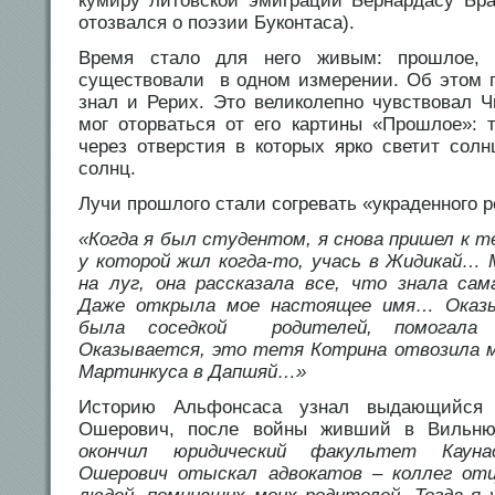
кумиру литовской эмиграции Бернардасу Бра
отозвался о поэзии Буконтаса).
Время стало для него живым: прошлое,
существовали в одном измерении. Об этом г
знал и Рерих. Это великолепно чувствовал 
мог оторваться от его картины «Прошлое»: 
через отверстия в которых ярко светит солн
солнц.
Лучи прошлого стали согревать «украденного р
«Когда я был студентом, я снова пришел к 
у которой жил когда-то, учась в Жидикай…
на луг, она рассказала все, что знала са
Даже открыла мое настоящее имя… Оказы
была соседкой родителей, помогала 
Оказывается, это тетя Котрина отвозила м
Мартинкуса в Дапшяй…»
Историю Альфонсаса узнал выдающийся 
Ошерович, после войны живший в Вильн
окончил юридический факультет Каунас
Ошерович отыскал адвокатов – коллег отц