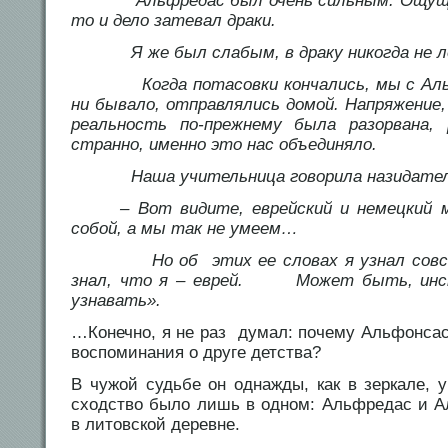
Альфредас был очень сильным. Ощущая 
то и дело затевал драки.
Я же был слабым, в драку никогда не 
Когда потасовки кончались, мы с Альфр
ни бывало, отправлялись домой. Напряжение,
реальность по-прежнему была разорвана,
странно, именно это нас объединяло.
Наша учительница говорила назидатель
– Вот видите, еврейский и немецкий м
собой, а мы так не умеем…
Но об этих ее словах я узнал совсем 
знал, что я – еврей. Может быть, инст
узнавать».
…Конечно, я не раз думал: почему Альфонсас
воспоминания о друге детства?
В чужой судьбе он однажды, как в зеркале, 
сходство было лишь в одном: Альфредас и 
в литовской деревне.