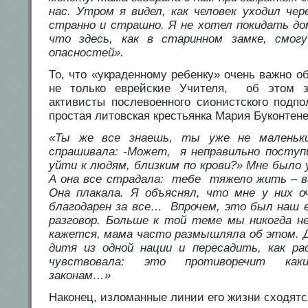
нас. Утром я видел, как человек уходил ч
странно и страшно. Я не хотел покидать дом
что здесь, как в старинном замке, смог
опасностей».
То, что «украденному ребенку» очень важно 
не только еврейские Учителя, об этом 
активисты послевоенного сионистского под
простая литовская крестьянка Мария Буконтене
«Ты же все знаешь, ты уже не маленьки
спрашивала: -Может, я неправильно поступ
уйти к людям, близким по крови?» Мне было
А она все страдала: тебе тяжело жить – 
Она плакала. Я объяснял, что мне у них о
благодарен за все… Впрочем, это был наш 
разговор. Больше к той теме мы никогда н
кажется, мама часто размышляла об этом. 
дитя из одной нации и пересадить, как ра
чувствовала: это противоречит как
законам…»
Наконец, изломанные линии его жизни сходятс