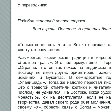
У переводчика:
Подобна взлетной полосе строка.
Вот взреял. Полетел. А цель так дал
«Только полет остается…» Вот что прежде в
«по ту сторону слов».
Разумеется, космическая традиция в мирово
«Листьев травы». Это подчеркнул еще Г. Тор
«Странно, что он так похож на индийских 
Востоку, не имея других ориентиров, зако
исканиях и Буконтас. В семидесятые г
«Упанишады». Тогда же надолго перестал пис
Это с тревогой отметили критики и читатели
числом) не удивился. На Востоке, когда худ
монастырь, он на десятилетия, если не на
творчества, давал своего рода обет молчани
своему «я», обрести связь с Богом – может