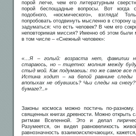
порой легче, чем его литературным сверстн
порой беспощадные вопросы. Вот когда 
подобного, «космического», взгляда! То
попробовать отодвинуть мысленно в сторону 
задуматься: что есть человек? В чем его сокр
неповторимая миссия? Именно об этом были м
в том числе – «Снежный человек»:
«…Я – голый: возраста нет, фамилии н
стараюсь, но – тщетно: молния между бу
стыд мой. Как подумаешь: то же самое все
Истина ходит – на белой равнине следы 
впопыхах не обувшись? Чьи следы на снегу
бумаге?..»
Законы космоса можно постичь по-разному
священных книгах древности. Можно открыть 
ритмам Вселенной. Это и делал лиричес
Разумеется, он видел равновеликость жив
равнозначность взаимоисключающих, кажется