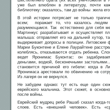
шестилетнего брата (их всех уничтожили в 
уже был влюблен в литературу, почти ка
библиотеку: оказалось, там до войны жила ег
В этой истории потрясает не только траги
всем; поражает то, что казалось людя
разумеющимся
. Так естественно для себя м
Мартинкус разрабатывает и осуществляет пл
малыша: отправляет его на дальний хутор, та
выдерживает допросы в полиции. Литовские 
Марии Буконтене и Елене Лаурайтене расстрел
колеблясь, отказываются отдать ребенка. Сло
ведет Яронимас Буконтас: он задабрива
деньгами, водкой, бесконечными застольями
становится причиной его гибели: когда в Л
Яронимаса арестовали по обвинению «в сотр
Из лагеря он не вернулся.
Не забудем однако: тут есть еще один с
еврейского мальчика. Этот сюжет, в основн
после войны.
Еврейский мудрец ребе Рашаб сказал когда-т
слоев. Есть «внешний человек». Есть «с