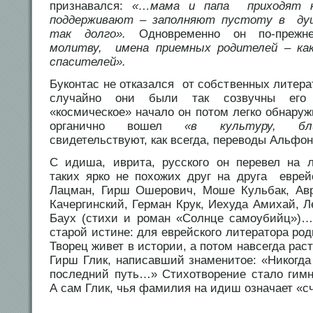
признавался:
«…мама и папа приходят к
поддерживают – заполняют пустоту в ду
так долго».
Одновременно он по-преж
молитву, имена приемных родителей – как
спасителей».
Буконтас не отказался от собственных литерат
случайно они были так созвучны ег
«космическое» начало он потом легко обнаруж
органично вошел
«в культуру, бли
свидетельствуют, как всегда, переводы Альфон
С идиша, иврита, русского он перевел на 
таких ярко не похожих друг на друга еврей
Лацман, Гирш Ошерович, Моше Кульбак, Ав
Качергинский, Герман Крук, Иехуда Амихай, 
Баух (стихи и роман «Солнце самоубийц»)…
старой истине: для еврейского литератора род
Творец живет в истории, а потом навсегда раст
Гирш Глик, написавший знаменитое: «Никогда 
последний путь…» Стихотворение стало гимн
А сам Глик, чья фамилия на идиш означает «сч