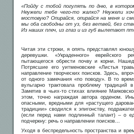
«Пойду с тобой погулять по дню, в которо
Неужели тебе чего-то жалко? Неужели хо
мостовую? Опирайся, опирайся на меня и с
мы оба свободны от уз, без ветвей, без ств
Из наших плеч, из глаз и из губ вылетают п
Читая эти строки, я опять представлял юнош
деревушки. «Украденного» еврейского ре
пытающегося обрести почву и корни. Нашед
Потрясшие его уитменовские «Листья трав
направление творческих поисков. Здесь, впро
от одного замечания «по поводу». В то врем
вульгарно трактовала проблему традиций в
Заметив в чьих-то стихах влияние Маяковско
этом, точно награждая автора орденом. Ин
опасными, вредными для «растущего дарован
традиции» сводился к эпигонству, подражате
(если перед нами подлинный талант) – о е
подчеркну: речь о направлении поисков…
Уходя в беспредельность пространства и вре