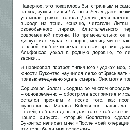
Наверное, это показалось бы странным и сам
на ход чужой жизни? А он избегал даже резк
услышав громкие голоса. Долгие десятилетия
выходя из тени. Конечно, читатели Литв
своеобычного лирика, блистательного п
современной поэзии. Но примечательно: он н
дискуссиях, чурался споров, месяцами не за
а порой вообще исчезал из поля зрения, даж
Альфонсас уехал в родную деревню, то ли
звонки…
Я нарисовал портрет типичного чудака? Все, о
юности Буконтас научился легко отбрасывать 
привык ежедневно ждать смерть. Она могла пр
Серьезная болезнь сердца во многом определил
– одновременно – обострила восприятие мира
остался прежним и после того, как прои
журналистка Mariana Butenschon написал
статей, собрала деньги для того, чтобы он см
нашла хирурга, который бесплатно сдел
Буконтас написал мне: «После моей операции
эти годы были мне подарком».