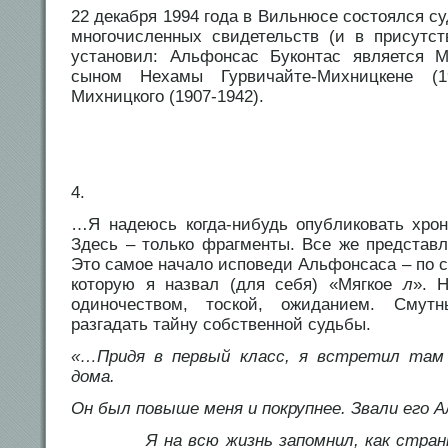
22 декабря 1994 года в Вильнюсе состоялся су
многочисленных свидетельств (и в присутс
установил: Альфонсас Буконтас является 
сыном Нехамы Гурвичайте-Михницкене (1
Михницкого (1907-1942).
4.
…Я надеюсь когда-нибудь опубликовать хрон
Здесь – только фрагменты. Все же представ
Это самое начало исповеди Альфонсаса – по 
которую я назвал (для себя) «Мягкое
л
». 
одиночеством, тоской, ожиданием. Сму
разгадать тайну собственной судьбы.
«…Придя в первый класс, я встретил там 
дома.
Он был повыше меня и покрупнее. Звали его 
Я на всю жизнь запомнил, как странно 