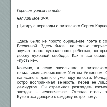
Горячим углем на воде
напиши мое имя.
(Цитирую переводы с литовского Сергея Карне
Здесь было не просто обращение поэта к со
Вселенной. Здесь была не только творче
звучал голос «украденного ребенка», кото
дорогу духовной свободы. Как и все евреи
«пустыне».
Конечно, я легко расслышал у литовског
гениальным американцем Уолтом Уитменом. 
написано в давнюю уже пору юности. Молод
остро воспринимал вечность, перед ее ли
демиургом. Он стремился разглядеть косм
звездах – человеческое. Отсюда столь о
Буконтаса доверие к каждому встречному: