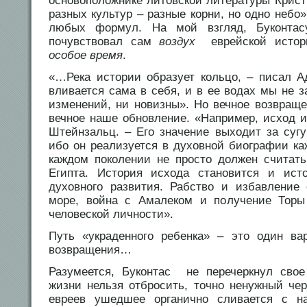
основоположнике литовской литературы Крист
разных культур – разные корни, но одно небо
любых формул. На мой взгляд, Буконтас
почувствовал сам
воздух
еврейской истор
особое время
.
«…Река истории образует кольцо, – писал 
вливается сама в себя, и в ее водах мы не 
изменений, ни новизны». Но вечное возвраще
вечное наше обновление. «Например, исход 
Штейнзальц. – Его значение выходит за сугу
ибо он реализуется в духовной биографии ка
каждом поколении не просто должен считат
Египта. История исхода становится и исто
духовного развития. Рабство и избавление 
море, война с Амалеком и получение Торы
человеской личности».
Путь «украденного ребенка» – это один ва
возвращения…
Разумеется, Буконтас не перечеркнул свое
жизни нельзя отбросить, точно ненужный чер
евреев ушедшее органично сливается с 