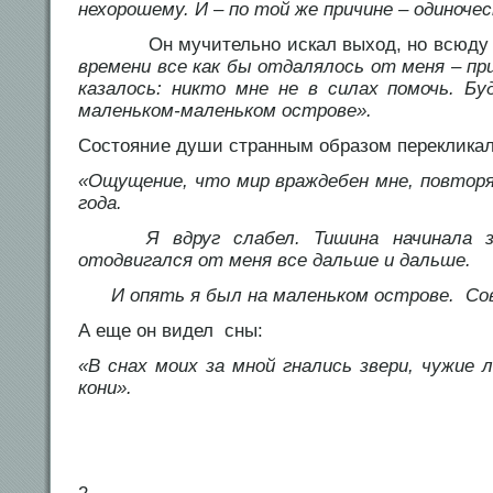
нехорошему. И – по той же причине – одиноче
Он мучительно искал выход, но всюду 
времени все как бы отдалялось от меня – пр
казалось: никто мне не в силах помочь. Б
маленьком-маленьком острове».
Состояние души странным образом переклика
«Ощущение, что мир враждебен мне, повтор
года.
Я вдруг слабел. Тишина начинала зв
отодвигался от меня все дальше и дальше.
И опять я был на маленьком острове. Сов
А еще он видел сны:
«В снах моих за мной гнались звери, чужие 
кони».