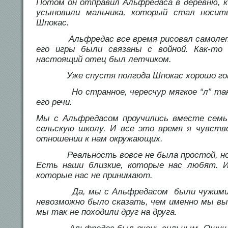
Потом он отправил Альфредаса в деревню, к 
усыновили мальчика, который стал носи
Шпокас.
Альфредас все время рисовал самолеты
его игры были связаны с войной. Как-то 
настоящий отец был летчиком.
Уже спустя полгода Шпокас хорошо гово
Но странное, чересчур мягкое “л” так н
его речи.
Мы с Альфредасом проучились вместе семь 
сельскую школу. И все это время я чувств
отношении к нам окружающих.
Реальность вовсе не была простой, но б
Есть наши близкие, которые нас любят. 
которые нас не принимают.
Да, мы с Альфредасом были чужими зде
невозможно было сказать, чем именно мы вы
мы так не походили друг на друга.