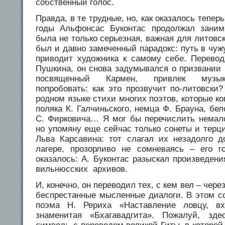
собственный голос.
Правда, в те трудные, но, как оказалось тепер
годы Альфонсас Буконтас продолжал заним
была не только серьезная, важная для литовск
был и давно замеченный парадокс: путь в чуж
приводит художника к самому себе. Перево
Пушкина, он снова задумывался о призвании 
посвященный Кармен, привлек музыка
попробовать: как это прозвучит по-литовски
родном языке стихи многих поэтов, которые ког
поляка К. Галчиньского, немца Ф. Брауна, бел
С. Фирковича… Я мог бы перечислить немал
но упомяну еще сейчас только сонеты и тер
Льва Карсавина: тот слагал их незадолго 
лагере, прозорливо не сомневаясь – его г
оказалось: А. Буконтас разыскал произведен
вильнюсских архивов.
И, конечно, он переводил тех, с кем вел – чере
беспрестанные мысленные диалоги. В этом с
поэма Н. Рериха «Наставление ловцу, 
знаменитая «Бхагавадгита». Пожалуй, зд