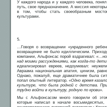
У каждого народа и у каждого человека, понял
путь, свое предназначение. А миссия некоторы
в том, чтобы стать своеобразным мост
культурами.
5.
…Говоря о возвращении «украденного ребен
возвращение не было идиллическим. Приход
компании, Альфонсас порой вздрагивал:
«…но
над моими рассуждениями, как когда-то дети
идеализировал евреев, недоумевал: неужел
Авраама национальная апатия, цинизм, рав
Однако, пожалуй, еще драматичнее была сит
попал опытный литератор.
«Одно время казало
культуре, что была родной с детства. Пр
трудно войти в культуру, родную по крови».
Мы с Альфонсасом много говорили об это
которые написал в начале восьмидесятых, 