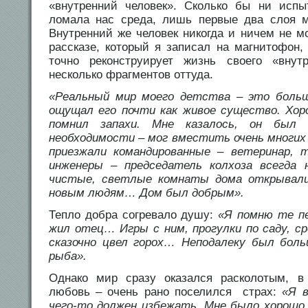
«внутренний человек». Сколько бы ни испы
ломала нас среда, лишь первые два слоя м
Внутренний же человек никогда и ничем не м
рассказе, который я записал на магнитофон,
точно реконструирует жизнь своего «внутр
несколько фрагментов оттуда.
«Реальный мир моего детства – это больш
ощущал его почти как живое существо. Хоро
помнил запахи. Мне казалось, он бы
необходимости – мог вместить очень многих 
приезжали командированные – ветеринар, 
инженеры – председатель колхоза всегда 
чистые, светлые комнаты дома открывали
новым людям… Дом был добрым».
Тепло добра согревало душу:
«Я помню те пе
жил отец… Игры с ним, прогулки по саду, с
сказочно цвел горох… Неподалеку был боль
рыба».
Однако мир сразу оказался расколотым, 
любовь – очень рано поселился страх:
«Я в
чего-то должен избежать. Мне было хорошо с