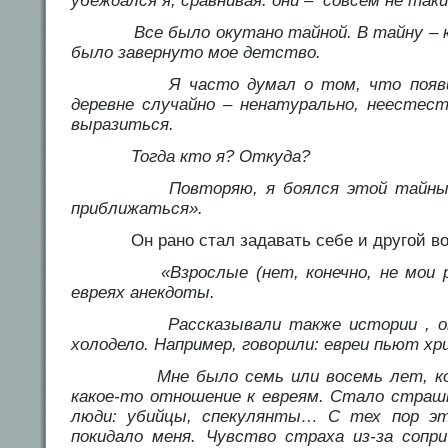
убеждался я, сравнивая: они – совсем не таки
Все было окутано тайной. В тайну – ка
было завернуто мое детство.
Я часто думал о том, что появился
деревне случайно – ненатурально, неестес
выразиться.
Тогда кто я? Откуда?
Повторяю, я боялся этой тайны, оч
приближаться».
Он рано стал задавать себе и другой во
«Взрослые (нет, конечно, не мои род
евреях анекдоты.
Рассказывали также истории , от к
холодело. Например, говорили: евреи пьют х
Мне было семь или восемь лет, когд
какое-то отношение к евреям. Стало страшн
люди: убийцы, спекулянты… С тех пор э
покидало меня. Чувство страха из-за сопр