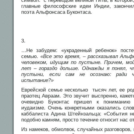
символ: с переводом великой Гиты, в которой,
главные философские идеи Индии, закончи
поэта Альфонсаса Буконтаса.
3.
…Не забудем: «украденный ребенок» пост
семью.
«Все это время, – рассказывал Альф
человеком, идущим по пустыне. Причем, мо
лет – гораздо дольше. Однажды я понял, 
пустыни, если сам не осознаю: ради 
испытание?»
Еврейской семье несколько тысяч лет, ее р
праотец Авраам. Это звучит выспренно, кажетс
очевидно Буконтас пришел к пониманию
иудаизме. Очень конкретными оказались сло
каббалиста Адина Штейнзальца: «События не
подобно камням, просто течение относит нас от
Из намеков, обмолвок, случайных разговоров,