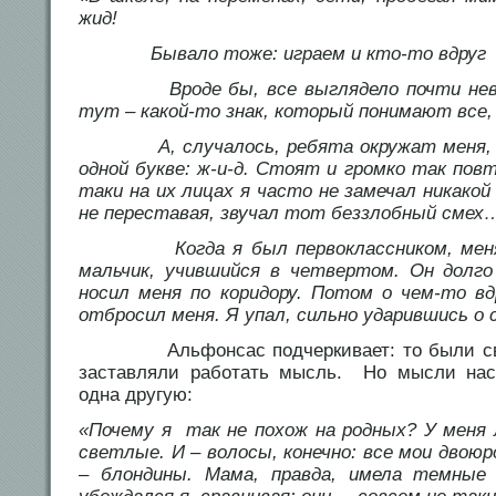
жид!
Бывало тоже: играем и кто-то вдруг в
Вроде бы, все выглядело почти невинн
тут – какой-то знак, который понимают все,
А, случалось, ребята окружат меня, в
одной букве: ж-и-д. Стоят и громко так пов
таки на их лицах я часто не замечал никакой
не переставая,
звучал тот беззлобный смех
Когда я был первоклассником, меня о
мальчик, учившийся в четвертом. Он долго
носил меня по коридору. Потом о чем-то вд
отбросил меня. Я упал, сильно ударившись о 
Альфонсас подчеркивает: то были с
заставляли работать мысль. Но мысли нас
одна другую:
«Почему я так не похож на родных? У меня л
светлые. И – волосы, конечно: все мои двою
– блондины. Мама, правда, имела темные 