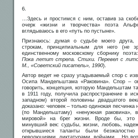
6.
…Здесь и простимся с ним, оставив за скоб
очерк «жизни и творчества» поэта Альф
вглядываюсь в его «путь по пустыне».
Признаюсь: думая о судьбе моего друга,
строкам, принципиальным для него (не з
единственному московскому сборнику поэт
Пока летит стрела. Стихи. Перевел с лито
М., «Советский писатель», 1990
).
Автор ведет не сразу угадываемый спор с из
Осипа Мандельштама «Раковина». Спор – оп
говорить, концепция, которую Мандельштам т
в 1911 году, получила распространение в ис
западном) второй половины двадцатого ве
доказано: человек – только одинокая песчинка 
(по Мандельштаму) «ненужная раковина», 
мировой» на брег жизни. Вроде бы, это 
минувший век: судьбы, жизни, любовь, наде
открывшиеся таланты были безжалостно
революциями, диктатурами, войнами… Но во