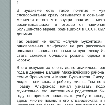
1.
В иудаизме есть такое понятие – «ук
словосочетание сразу отзывается в сознании
меняется оттого, что внутри понятия – мет
воспитывавшихся в отрыве от национал
большинство евреев, родившихся в СССР, бы
детьми»…
Так бывает не часто: «случай Буконтаса»
одновременно. Альфонсас не раз рассказы
однажды я записал ее на магнитную пленку. И
стать сюжетом большого романа, однако 
коротко.
В его документах очень долго значилось: ро
года в деревне Дапшяй Мажейкяйского района
семье Яронимаса и Марии Буконтасов. Скажу 
люди – они спасли ребенку жизнь. Тем не 
Правду Альфонсас начал узнавать подр
мучительно: его настоящими родителями бы
году он приехал продолжать учебу в сосед
здесь многие помнили его отца-адвоката и м