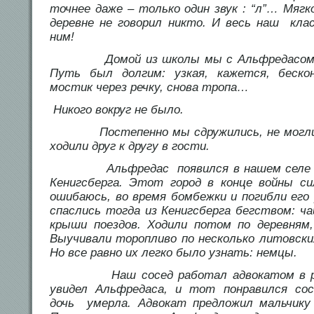
точнее даже – только один звук : “л”… Мягко
деревне не говорил никто. И весь наш кла
ним!
Домой из школы мы с Альфредасом во
Путь был долгим: узкая, кажется, беск
мостик через речку, снова тропа…
Никого вокруг не было.
Постепенно мы сдружились, не могли н
ходили друг к другу в гости.
Альфредас появился в нашем селе нед
Кенигсберга. Этот город в конце войны си
ошибаюсь, во время бомбежки и погибли его
спаслись тогда из Кенигсберга бегством: ча
крыши поездов. Ходили потом по деревням,
Выучивали торопливо по несколько литовски
Но все равно их легко было узнать: немцы.
Наш сосед работал адвокатом в рай
увидел Альфредаса, и тот понравился сос
дочь умерла. Адвокат предложил мальчику