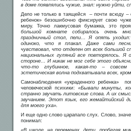
в доме появлялись чужие, знал: нужно уйти, 
Дело не только в таящейся – почти всюду – 
ребенок» безошибочно фиксирует свою чуж
миру. Точно лакмусовая бумажка, это про
большой комнате собиралось очень мно
праздничный стол, пели… Я опять уходил
одиноко, что я плакал. Даже сами песн
чувствовал, что отделен от всех большой 
национальных гуляний все повторялось. Я 
стороне… И никак не мог себе этого объясн
что-то глубинное, какая-то – совсем
эстетическая волна подхватывала всех, кром
Самонаблюдения «украденного ребенка» по
человеческой психики:
«Бывали минуты, ко
странно звучать литовские слова. А их смыс
звучанием. Этот язык, его жемайтийский д
для моего уха».
И еще одно слово царапало слух. Слово, значе
понимал:
«В школе, на переменах, дети, пробегая мим