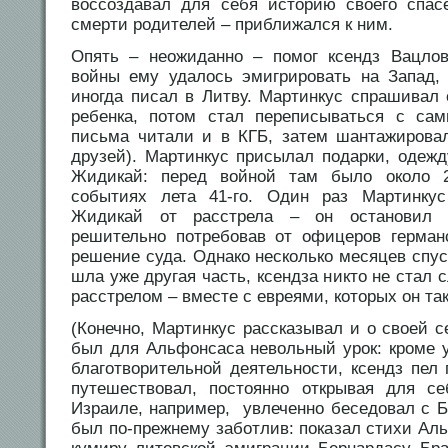
воссоздавал для себя историю своего спас
смерти родителей – приближался к ним.
Опять – неожиданно – помог ксендз Вацлов
войны ему удалось эмигрировать на Запад,
иногда писал в Литву. Мартинкус спрашивал 
ребенка, потом стал переписываться с са
письма читали и в КГБ, затем шантажирова
друзей). Мартинкус присылал подарки, одежд
Жидикaй: перед войной там было около 2
событиях лета 41-го. Один раз Мартинку
Жидикaй от расстрела – он остановил 
решительно потребовав от офицеров герман
решение суда. Однако несколько месяцев спуст
шла уже другая часть, ксендза никто не стал 
расстрелом – вместе с евреями, которых он 
(Конечно, Мартинкус рассказывал и о своей 
был для Альфонсаса невольный урок: кроме у
благотворительной деятельности, ксендз пел 
путешествовал, постоянно открывая для 
Израиле, например, увлеченно беседовал с Б
был по-прежнему заботлив: показал стихи Ал