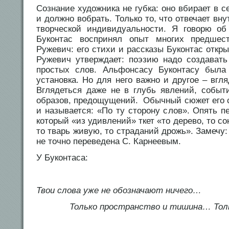
Сознание художника не губка: оно вбирает в с
и должно вобрать. Только то, что отвечает вн
творческой индивидуальности. Я говорю об
Буконтас воспринял опыт многих предшес
Ружевич: его стихи и рассказы Буконтас откр
Ружевич утверждает: поэзию надо создавать
простых слов. Альфонсасу Буконтасу была 
установка. Но для него важно и другое – вгл
Вглядеться даже не в глубь явлений, событи
образов, предощущений. Обычный сюжет его с
и называется: «По ту сторону слов». Опять п
который «из удивлений» ткет «то дерево, то со
то тварь живую, то страданий дрожь». Замечу:
не точно переведена С. Карнеевым.
У Буконтаса:
Твои слова уже не обозначают ничего…
Только пространство и тишина… Толь