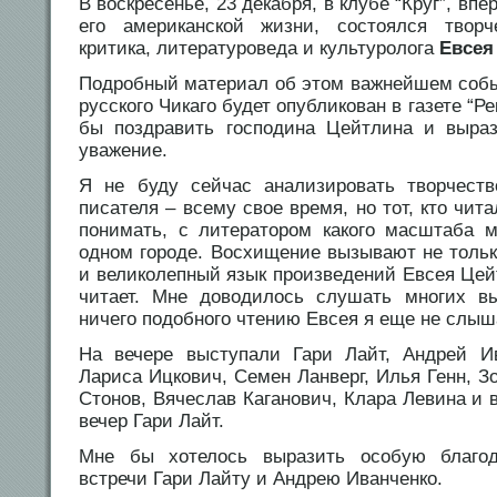
В воскресенье, 23 декабря, в клубе “Круг”, вп
его американской жизни, состоялся творч
критика, литературоведа и культуролога
Евсея
Подробный материал об этом важнейшем собы
русского Чикаго будет опубликован в газете “Ре
бы поздравить господина Цейтлина и выраз
уважение.
Я не буду сейчас анализировать творчеств
писателя – всему свое время, но тот, кто чита
понимать, с литератором какого масштаба 
одном городе. Восхищение вызывают не толь
и великолепный язык произведений Евсея Цейтл
читает. Мне доводилось слушать многих в
ничего подобного чтению Евсея я еще не слыш
На вечере выступали Гари Лайт, Андрей Ив
Лариса Ицкович, Семен Ланверг, Илья Генн, 
Стонов, Вячеслав Каганович, Клара Левина и 
вечер Гари Лайт.
Мне бы хотелось выразить особую благод
встречи Гари Лайту и Андрею Иванченко.