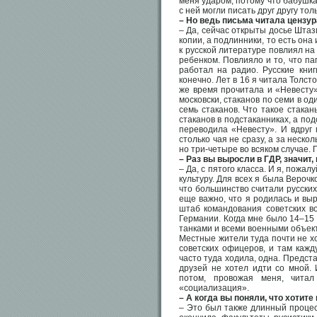
меня ударом, потому что бабушка
с ней могли писать друг другу тол
– Но ведь письма читала цензур
– Да, сейчас открыты досье Штаз
копии, а подлинники, то есть она 
к русской литературе повлиял на
ребенком. Повлияло и то, что па
работал на радио. Русские кни
конечно. Лет в 16 я читала Толст
же время прочитала и «Невесту» 
московски, стаканов по семи в од
семь стаканов. Что такое стакан
стаканов в подстаканниках, а по
переводила «Невесту». И вдруг 
столько чая не сразу, а за нескол
но три-четыре во всяком случае.
– Раз вы выросли в ГДР, значит,
– Да, с пятого класса. И я, пожал
культуру. Для всех я была Верочк
что большинство считали русских,
еще важно, что я родилась и вы
штаб командования советских во
Германии. Когда мне было 14–15 
танками и всеми военными объект
Местные жители туда почти не х
советских офицеров, и там кажд
часто туда ходила, одна. Предста
друзей не хотел идти со мной. 
потом, провожая меня, чита
«социализация».
– А когда вы поняли, что хотит
– Это был также длинный процесс