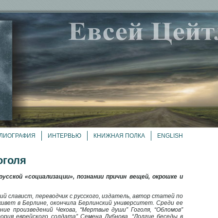
ЛИОГРАФИЯ
ИНТЕРВЬЮ
КНИЖНАЯ ПОЛКА
ENGLISH
оголя
усской «социализации», познании причин вещей, окрошке и
кий славист, переводчик с русского, издатель, автор статей по
живет в Берлине, окончила Берлинский университет. Среди ее
ие произведений Чехова, “Мертвые души” Гоголя, “Обломов”
тория еврейского солдата” Cемена Дубнова, “Долгие беседы в