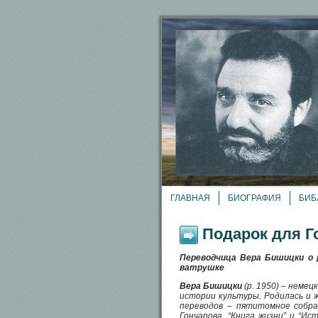
ГЛАВНАЯ
БИОГРАФИЯ
БИБ
Подарок для Г
Переводчица Вера Бишицки о р
ватрушке
Вера Бишицки
(р. 1950) – немец
истории культуры. Родилась и 
переводов – пятитомное собран
Гончарова, “Книга жизни” и “Ис