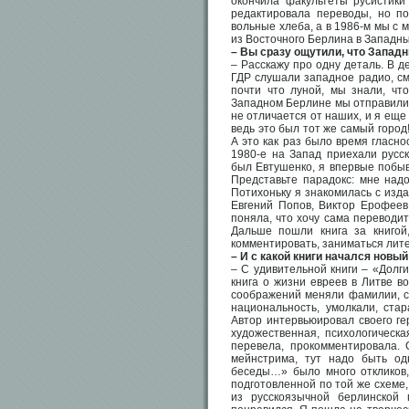
окончила факультеты русистики
редактировала переводы, но по
вольные хлеба, а в 1986-м мы с 
из Восточного Берлина в Западны
– Вы сразу ощутили, что Запад
– Расскажу про одну деталь. В д
ГДР слушали западное радио, см
почти что луной, мы знали, чт
Западном Берлине мы отправились
не отличается от наших, и я еще
ведь это был тот же самый город!
А это как раз было время гласно
1980-е на Запад приехали русск
был Евтушенко, я впервые побыв
Представьте парадокс: мне надо
Потихоньку я знакомилась с изда
Евгений Попов, Виктор Ерофеев
поняла, что хочу сама переводи
Дальше пошли книга за книгой,
комментировать, заниматься лит
– И с какой книги начался нов
– С удивительной книги – «Долг
книга о жизни евреев в Литве во
соображений меняли фамилии, сж
национальность, умолкали, ста
Автор интервьюировал своего гер
художественная, психологическ
перевела, прокомментировала. 
мейнстрима, тут надо быть од
беседы…» было много откликов,
подготовленной по той же схеме,
из русскоязычной берлинской 