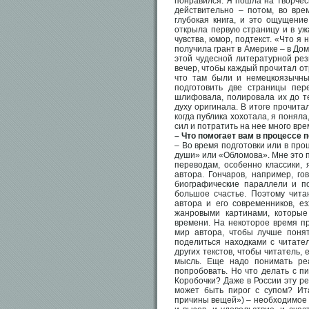
понравился. Я пошла на творческ
действительно – потом, во вре
глубокая книга, и это ощущение
открыла первую страницу и в уж
чувства, юмор, подтекст. «Что я н
получила грант в Америке – в До
этой чудесной литературной рез
вечер, чтобы каждый прочитал от
что там были и немецкоязычны
подготовить две страницы пер
шлифовала, полировала их до тех
духу оригинала. В итоге прочита
когда публика хохотала, я поняла
сил и потратить на нее много вре
– Что помогает вам в процессе 
– Во время подготовки или в про
души» или «Обломова». Мне это по
переводам, особенно классики, 
автора. Гончаров, например, го
биографические параллели и по
большое счастье. Поэтому чита
автора и его современников, е
жанровыми картинами, которые
времени. На некоторое время п
мир автора, чтобы лучше понят
поделиться находками с читате
других текстов, чтобы читатель, 
мысль. Еще надо понимать реа
попробовать. Но что делать с п
Коробочки? Даже в России эту ре
может быть пирог с супом? Ита
причины вещей») – необходимое 