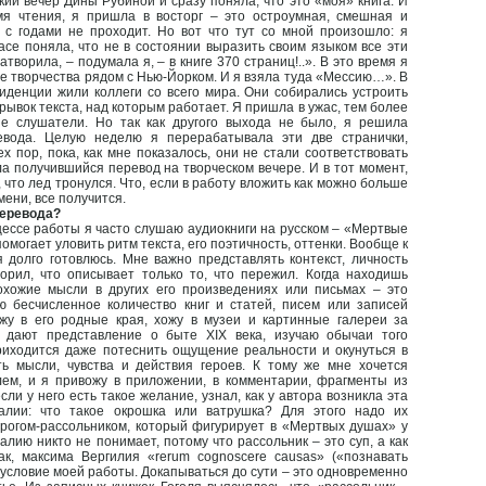
ий вечер Дины Рубиной и сразу поняла, что это «моя» книга. И
мя чтения, я пришла в восторг – это остроумная, смешная и
 с годами не проходит. Но вот что тут со мной произошло: я
асе поняла, что не в состоянии выразить своим языком все эти
атворила, – подумала я, – в книге 370 страниц!..». В это время я
ме творчества рядом с Нью-Йорком. И я взяла туда «Мессию…». В
иденции жили коллеги со всего мира. Они собирались устроить
рывок текста, над которым работает. Я пришла в ужас, тем более
е слушатели. Но так как другого выхода не было, я решила
евода. Целую неделю я перерабатывала эти две странички,
 пор, пока, как мне показалось, они не стали соответствовать
ла получившийся перевод на творческом вечере. И в тот момент,
, что лед тронулся. Что, если в работу вложить как можно больше
мени, все получится.
перевода?
цессе работы я часто слушаю аудиокниги на русском – «Мертвые
могает уловить ритм текста, его поэтичность, оттенки. Вообще к
я долго готовлюсь. Мне важно представлять контекст, личность
ворил, что описывает только то, что пережил. Когда находишь
хожие мысли в других его произведениях или письмах – это
ю бесчисленное количество книг и статей, писем или записей
зжу в его родные края, хожу в музеи и картинные галереи за
 дают представление о быте XIX века, изучаю обычаи того
риходится даже потеснить ощущение реальности и окунуться в
ь мысли, чувства и действия героев. К тому же мне хочется
лем, и я привожу в приложении, в комментарии, фрагменты из
если у него есть такое желание, узнал, как у автора возникла эта
лии: что такое окрошка или ватрушка? Для этого надо их
ирогом-рассольником, который фигурирует в «Мертвых душах» у
алию никто не понимает, потому что рассольник – это суп, а как
к, максима Вергилия «rerum cognoscere causas» («познавать
условие моей работы. Докапываться до сути – это одновременно