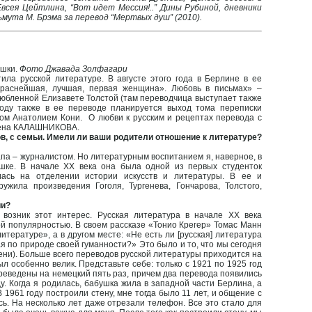
всея Цейтлина, “Вот идет Мессия!..” Дины Рубиной, дневники
ьмута М. Брэма за перевод “Мертвых душ” (2010).
ашки.
Фото Джавада Золфагари
ла русской литературе. В августе этого года в Берлине в ее
раснейшая, лучшая, первая женщина». Любовь в письмах» –
любленной Елизавете Толстой (там переводчица выступает также
году также в ее переводе планируется выход тома переписки
ом Анатолием Кони. О любви к русским и рецептах перевода с
ена КАЛАШНИКОВА.
ов, с семьи. Имели ли ваши родители отношение к литературе?
па – журналистом. Но литературным воспитанием я, наверное, в
шке. В начале XX века она была одной из первых студенток
илась на отделении истории искусств и литературы. В ее и
ужила произведения Гоголя, Тургенева, Гончарова, Толстого,
ии?
х возник этот интерес. Русская литература в начале XX века
й популярностью. В своем рассказе «Тонио Крегер» Томас Манн
итературе», а в другом месте: «Не есть ли [русская] литература
ая по природе своей гуманности?» Это было и то, что мы сегодня
емени). Больше всего переводов русской литературы приходится на
ыл особенно велик. Представьте себе: только с 1921 по 1925 год
еведены на немецкий пять раз, причем два перевода появились
у. Когда я родилась, бабушка жила в западной части Берлина, а
 1961 году построили стену, мне тогда было 11 лет, и общение с
ь. На несколько лет даже отрезали телефон. Все это стало для