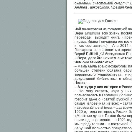
ожидании счастливой смерти” Е
Андрея Тарковского. Премия Хел
Чай по-чеховски из гоголевской ч
Вера Бишицки всю жизнь посвяти
переводе выходит книга «Прек
письма Ивана Гончарова его воз
и как составитель). А в 2014 
Гончарова со знаменитым юрист
Верой БИШИЦКИ беседовала Ел
– Вера, давайте начнем с исток
Чем они занимались?
– Мама была врачом-хирургом, па
большей степени обязана бабу
Берлинского университета: уч
дедушкиной библиотеке я обнар
Чехова…
– А откуда у них интерес к Росс
– Не могу сказать, когда у ни
пользовалась в Германии большо
говорит даже о «святой русской л
самая человечная из всех – свят
назовем Zeitgeist (нем. – дух вр
1920-е, тогда интерес к России б
«Мертвые души» Гоголя были пер
почти одновременно – в 1921 год
мы с родителями – в восточной. В
бабушкой полностью прекратилос