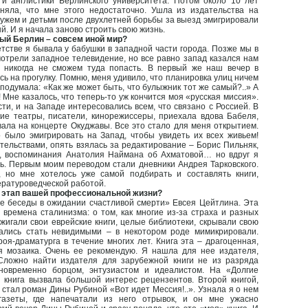
 и англистики Берлинского университета. Потом около 10 лет
няла, что мне этого недостаточно. Ушла из издательства на
мужем и детьми после двухлетней борьбы за выезд эмигрировали
й. И я начала заново строить свою жизнь.
ный Берлин – совсем иной мир?
етстве я бывала у бабушки в западной части города. Позже мы в
отрели западное телевидение, но все равно запад казался нам
о никогда не сможем туда попасть. В первый же наш вечер в
 на прогулку. Помню, меня удивило, что планировка улиц ничем
 подумала: «Как же может быть, что булыжник тот же самый?..» А
 Мне казалось, что теперь-то уж кончится моя «русская миссия».
сти, и на Западе интересовались всем, что связано с Россией. В
ие театры, писатели, кинорежиссеры, приехала вдова Бабеля,
ала на концерте Окуджавы. Все это стало для меня открытием.
 было эмигрировать на Запад, чтобы увидеть их всех живьем!
тельствами, опять взялась за редактирование – Борис Пильняк,
, воспоминания Анатолия Наймана об Ахматовой… но вдруг я
ть. Первым моим переводом стали дневники Андрея Тарковского.
 но мне хотелось уже самой подбирать и составлять книги,
ературоведческой работой.
ый этап вашей профессиональной жизни?
ие беседы в ожидании счастливой смерти» Евсея Цейтлина. Эта
 времена сталинизма: о том, как многие из-за страха и разных
игали свои еврейские книги, целые библиотеки, скрывали свою
рались стать невидимыми – в некотором роде мимикрировали.
оя-драматурга в течение многих лет. Книга эта – драгоценная,
ая мозаика. Очень ее рекомендую. Я нашла для нее издателя,
Сложно найти издателя для зарубежной книги не из разряда
новременно борцом, энтузиастом и идеалистом. На «Долгие
 книга вызвала большой интерес рецензентов. Второй книгой,
 стал роман Дины Рубиной «Вот идет Мессия!..». Узнала я о нем
газеты, где напечатали из него отрывок, и он мне ужасно