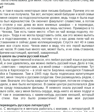
 была очень важна для меня. После того как построили стену, мы
ько письма.
а?
и, и там я нашла некоторые свои письма бабушке. Причем это не
их так и не получила. Так вот, интерес моей бабушки и всей семьи
 меня скорее на подсознательном уровне, ведь тогда я была еще
па был журналистом. Он окончил факультет славистики, а потом
ги стояли у нас дома во всех книжных шкафах – в переводах,
ого и Достоевского, но понимала их лишь частично. Примерно в то
Чехова. Там есть такое место: «Пил он чай всегда подолгу, по-
ин раз». Тогда я не могла представить себе, как это можно выпить
ы и подстаканники, я знала, потому что у нас дома пили чай из
дстаканники я сейчас даже коллекционирую. Спустя лет 40 я сама
мне все стало ясно: Чехов имел в виду, что его герой выпивал
ько часов. Я сама пью много чая, может быть, и не семь стаканов,
 Причем настоящий, крепкий, заваренный.
 в школе вы учили русский язык?
уй, была единственной в классе, кто любил русский язык и русскую
ой, и они удивлялись, как можно любить русский язык. Дело в том,
 советских – оккупантами, а в моей семье – освободителями. Тут
росла в Карлсхорсте – в этой части Берлина находился Главный
йск в Германии. Там в 1945 году была подписана капитуляция
лет, меня тянуло к русским солдатам. Они размещались рядом, с
ами. Вначале это была закрытая территория, потом ее открыли.
одили, а мне было интересно. В самом центре располагался Дом
ую среду показывали фильмы. Я немного знала русский язык и
вьте себе, как у меня билось сердце, ведь никто из моих подруг и
И там я знакомилась с каким-нибудь русским юношей, который
л стихи. Как это было романтично! Вот вам моя русская
е переводить русскую литературу?
. С молодости я мечтала работать с книгами, с литературой. Я