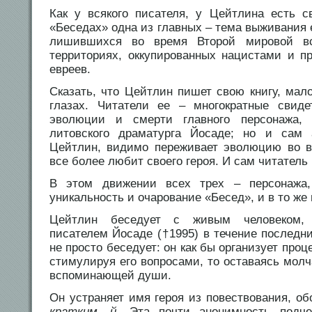
Как у всякого писателя, у Цейтлина есть 
«Беседах» одна из главных – тема выживания е
лишившихся во время Второй мировой вс
территориях, оккупированных нацистами и п
евреев.
Сказать, что Цейтлин пишет свою книгу, мало
глазах. Читатели ее – многократные свиде
эволюции и смерти главного персонажа, 
литовского драматурга Йосаде; но и сам 
Цейтлин, видимо переживает эволюцию во в
все более любит своего героя. И сам читатель 
В этом движении всех трех – персонажа,
уникальность и очарование «Бесед», и в то же
Цейтлин беседует с живым человеком, 
писателем Йосаде (†1995) в течение последни
не просто беседует: он как бы организует проц
стимулируя его вопросами, то оставаясь мол
вспоминающей души.
Он устраняет имя героя из повествования, о
кратким
,
й
. Эта почти анонимность подче