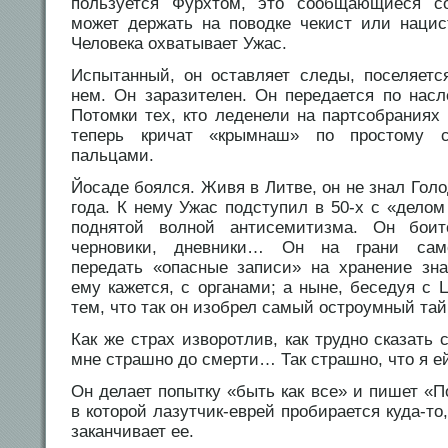
пользуется Фурхтом, это сообщающиеся с
может держать на поводке чекист или нацист
Человека охватывает Ужас.
Испытанный, он оставляет следы, поселяетс
нем. Он заразителен. Он передается по насл
Потомки тех, кто леденели на партсобраниях в
теперь кричат «крымнаш» по простому 
пальцами.
Йосаде боялся. Живя в Литве, он не знал Голо
года. К нему Ужас подступил в 50-х с «дело
поднятой волной антисемитизма. Он боит
черновики, дневники… Он на грани само
передать «опасные записи» на хранение зна
ему кажется, с органами; а ныне, беседуя с
тем, что так он изобрел самый остроумный тай
Как же страх изворотлив, как трудно сказать 
мне страшно до смерти… Так страшно, что я 
Он делает попытку «быть как все» и пишет «П
в которой лазутчик-еврей пробирается куда-то
заканчивает ее.