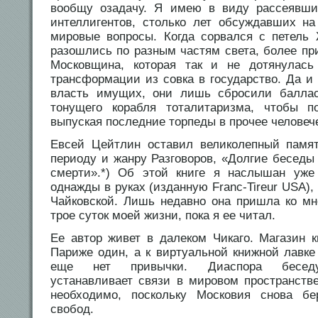
вообщу озадачу. Я имею в виду рассеявши
интеллигентов, столько лет обсуждавших н
мировые вопросы. Когда сорвался с петель
разошлись по разным частям света, более пр
Московщина, которая так и не дотянулас
трансформации из совка в государство. Да и
власть имущих, они лишь сбросили баллас
тонущего корабля тоталитаризма, чтобы п
выпуская последние торпеды в прочее человеч
Евсей Цейтлин оставил великолепный памят
периоду и жанру Разговоров, «Долгие беседы
смерти».*) Об этой книге я наслышан уже 
однажды в руках (изданную Franc-Tireur USA)
Чайковской. Лишь недавно она пришла ко м
трое суток моей жизни, пока я ее читал.
Ее автор живет в далеком Чикаго. Магазин к
Париже один, а к виртуальной книжной лавке
еще нет привычки. Диаспора беседу
устанавливает связи в мировом пространстве
необходимо, поскольку Московия снова б
свобод.