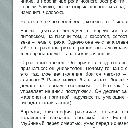
иначе, в перспктиве религиозного восприятия
совсем близко; он не открыл нового смысла,
изменить человека.
Не открыл не по своей воле, конечно: не было 
Евсей Цейтлин беседует с еврейским п
литовском, на тысячи тем, и касается, естес
века – темы страха. Однако она не стала глав
Ибо о страхе говорить страшно: он сам охран
и всепроницаемость нашим молчанием.
Страх таинственен. Он прячется под тысяч
признаться: он унизителен. Почему-то наше 
это так, мое великолепие боится чего-то –
славного?! Разве может быть что-то более 
делает нас своим союзником… – Его как бы
управляет нашими поступками. Он дергает за
марионетки приятной наружности, умеющие 
(иногда тоталитарном).
Впрочем, философия различает страхи: пр
залаявшей внезапно собачкой, die Furch
глубинный перед смертью, ужас перед исчезнов