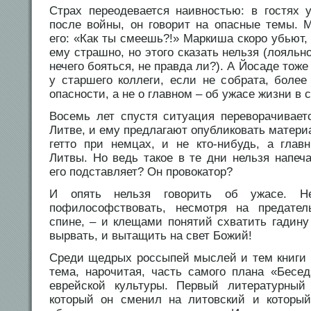
Страх переодевается наивностью: в гостях
после войны, он говорит на опасные темы. 
его: «Как ты смеешь?!» Маркиша скоро убьют, 
ему страшно, но этого сказать нельзя (лояльн
нечего бояться, не правда ли?). А Йосаде тож
у старшего коллеги, если не собрата, более
опасности, а не о главном – об ужасе жизни в с
Восемь лет спустя ситуация переворачиваетс
Литве, и ему предлагают опубликовать матери
гетто при немцах, и не кто-нибудь, а глав
Литвы. Но ведь такое в те дни нельзя напеча
его подставляет? Он провокатор?
И опять нельзя говорить об ужасе. Не
пофилософствовать, несмотря на предате
спине, – и клещами понятий схватить гадину
вырвать, и вытащить на свет Божий!
Среди щедрых россыпей мыслей и тем книги 
тема, нарочитая, часть самого плана «Бесед
еврейской культуры. Первый литературны
который он сменил на литовский и который