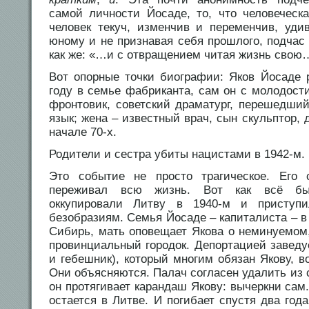
самой личности Йосаде, то, что человеческа
человек текуч, изменчив и переменчив, уди
юному и не признавая себя прошлого, подчас
как же: «…и с отвращением читая жизнь свою
Вот опорные точки биографии: Яков Йосаде 
году в семье фабриканта, сам он с молодост
фронтовик, советский драматург, перешедши
язык; жена – известный врач, сын скульптор, 
начале 70-х.
Родители и сестра убиты нацистами в 1942-м.
Это событие не просто трагическое. Его 
переживал всю жизнь. Вот как всё был
оккупировали Литву в 1940-м и присту
безобразиям. Семья Йосаде – капиталиста – в
Сибирь, мать оповещает Якова о неминуемом,
провинциальный городок. Депортацией заведу
и гебешник), который многим обязан Якову, 
Они объясняются. Палач согласен удалить из 
он протягивает карандаш Якову: вычеркни сам.
остается в Литве. И погибает спустя два года