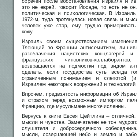
обречен после восстановления Израиля и ив
это не еврей, говорит Йосаде, то есть не он
политическая и психологическая. В Израил
1972-м, туда протянулась новая связь и мыс
человек уже стар, ему трудно примеривать
кожу…
Израиль своим существованием изменения,
Тлеющий во Франции антисемитизм, лишив
разоблачения нацистских концлагерей и
французских чиновников-коллаборанто
возвращается на подмостки под видом ан
сделать, если государства суть всегда г
ограниченным пониманием и слепотой (
Израилем некоторых вооружений и технологий 
Впрочем, предвзятость информации об Израил
и страхом перед возможным импортом пал
Францию, где мусульмане многочисленны.
Вернусь к книге Евсея Цейтлина – отличной,
мысли и чувства. Замечателен ее тон мудрог
слушателя и добросердечного собеседник
мысли, созерцающей небо и землю и забо