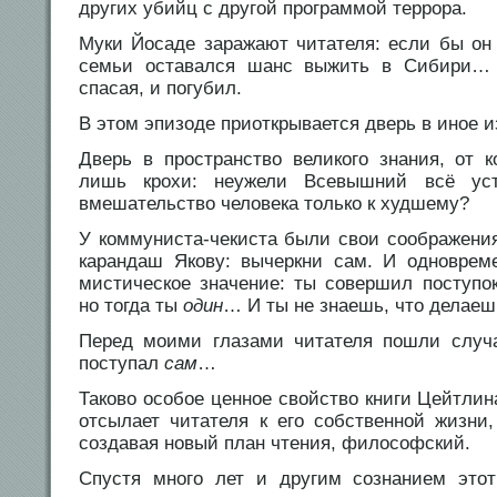
других убийц с другой программой террора.
Муки Йосаде заражают читателя: если бы он 
семьи оставался шанс выжить в Сибири
спасая, и погубил.
В этом эпизоде приоткрывается дверь в иное
Дверь в пространство великого знания, от 
лишь крохи: неужели Всевышний всё уст
вмешательство человека только к худшему?
У коммуниста-чекиста были свои соображения
карандаш Якову: вычеркни сам. И одноврем
мистическое значение: ты совершил поступо
но тогда ты
один
… И ты не знаешь, что делаеш
Перед моими глазами читателя пошли случа
поступал
сам
…
Таково особое ценное свойство книги Цейтлин
отсылает читателя к его собственной жизни,
создавая новый план чтения, философский.
Спустя много лет и другим сознанием этот